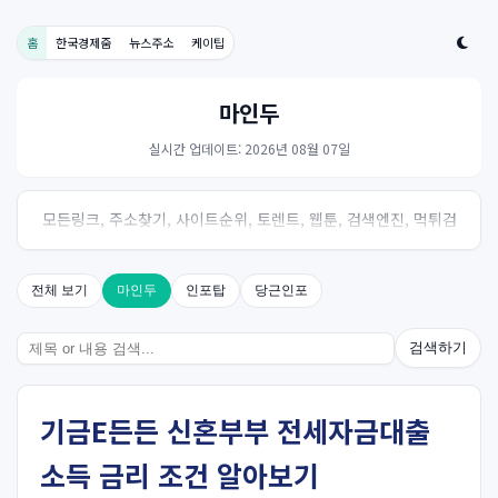
홈
한국경제줌
뉴스주소
케이팁
마인두
실시간 업데이트: 2026년 08월 07일
모든링크, 주소찾기, 사이트순위, 토렌트, 웹툰, 검색엔진, 먹튀검
증, 스포츠, 드라마, 커뮤니티 링크사이트! 여기여
전체 보기
마인두
인포탑
당근인포
검색하기
기금E든든 신혼부부 전세자금대출
소득 금리 조건 알아보기