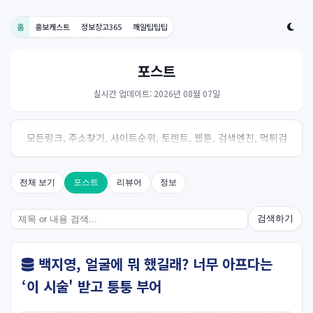
홈
홍보캐스트
정보창고365
깨알팁팁팁
포스트
실시간 업데이트: 2026년 08월 07일
모든링크, 주소찾기, 사이트순위, 토렌트, 웹툰, 검색엔진, 먹튀검
증, 스포츠, 드라마, 커뮤니티 링크사이트! 여기여
전체 보기
포스트
리뷰어
정보
검색하기
백지영, 얼굴에 뭐 했길래? 너무 아프다는
‘이 시술' 받고 퉁퉁 부어