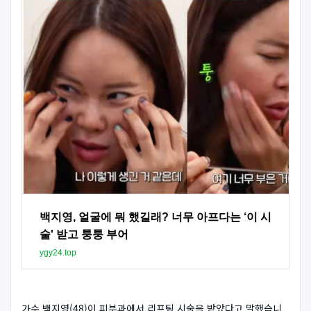
백지영, 얼굴에 뭐 했길래? 너무 아프다는 ‘이 시
술' 받고 퉁퉁 부어
ygy24.top
가수 백지영(48)이 피부과에서 리프팅 시술을 받았다고 말했습니