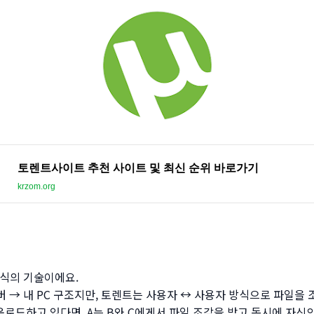
토렌트사이트 추천 사이트 및 최신 순위 바로가기
krzom.org
) 방식의 기술이에요.
→ 내 PC 구조지만, 토렌트는 사용자 ↔ 사용자 방식으로 파일을 
로 다운로드하고 있다면, A는 B와 C에게서 파일 조각을 받고 동시에 자