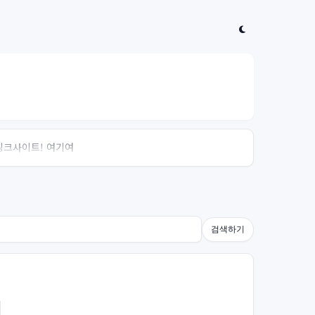
 링크사이트! 여기여
검색하기