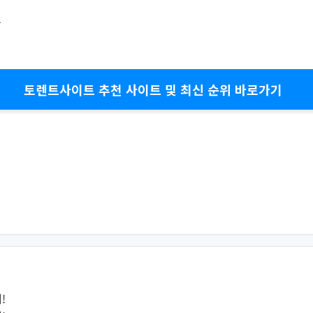
유
토렌트사이트 추천 사이트 및 최신 순위 바로가기
!