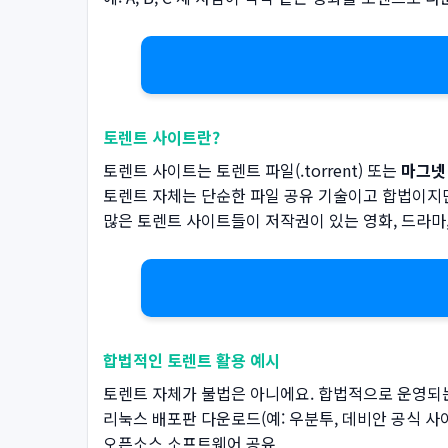
토렌트 사이트란?
토렌트 사이트는 토렌트 파일(.torrent) 또는
마그넷 
토렌트 자체는 단순한 파일 공유 기술이고 합법이지
많은 토렌트 사이트들이 저작권이 있는 영화, 드라마
합법적인 토렌트 활용 예시
토렌트 자체가 불법은 아니에요. 합법적으로 운영되
리눅스 배포판 다운로드(예: 우분투, 데비안 공식 사
오픈소스 소프트웨어 공유