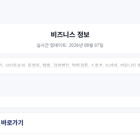
비즈니스 정보
실시간 업데이트: 2026년 08월 07일
, 사이트순위, 토렌트, 웹툰, 검색엔진, 먹튀검증, 스포츠, 드라마, 커뮤니티
 바로가기