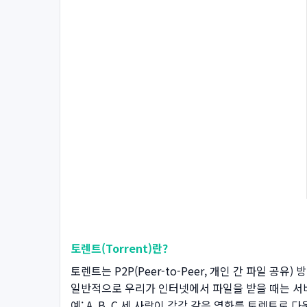
토렌트(Torrent)란?
토렌트는 P2P(Peer-to-Peer, 개인 간 파일 공유
일반적으로 우리가 인터넷에서 파일을 받을 때는 서버 
예: A, B, C 세 사람이 각각 같은 영화를 토렌트