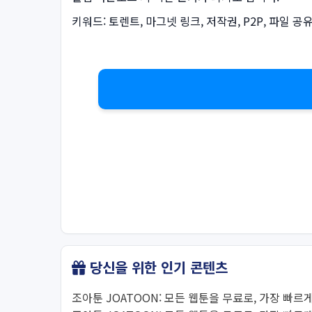
키워드: 토렌트, 마그넷 링크, 저작권, P2P, 파일 공
당신을 위한 인기 콘텐츠
조아툰 JOATOON: 모든 웹툰을 무료로, 가장 빠르게