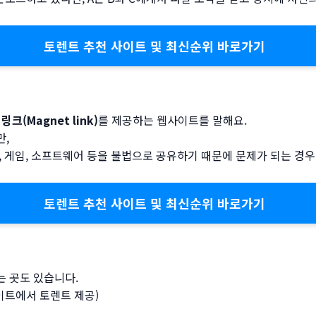
토렌트 추천 사이트 및 최신순위 바로가기
링크(Magnet link)
를 제공하는 웹사이트를 말해요.
만,
, 게임, 소프트웨어 등을 불법으로 공유하기 때문에 문제가 되는 경우
토렌트 추천 사이트 및 최신순위 바로가기
는 곳도 있습니다.
이트에서 토렌트 제공)