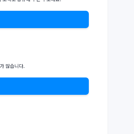
가 많습니다.